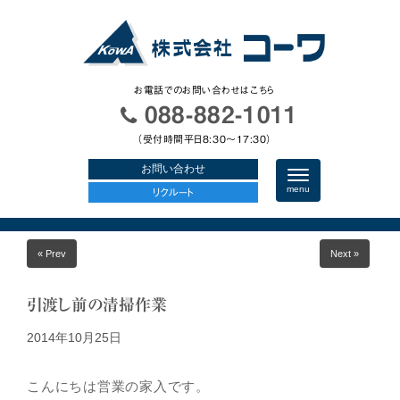
お電話でのお問い合わせはこちら
088-882-1011
（受付時間平日8:30〜17:30）
お問い合わせ
N
a
menu
リクルート
v
i
g
a
« Prev
Next »
t
i
o
n
引渡し前の清掃作業
2014年10月25日
こんにちは営業の家入です。