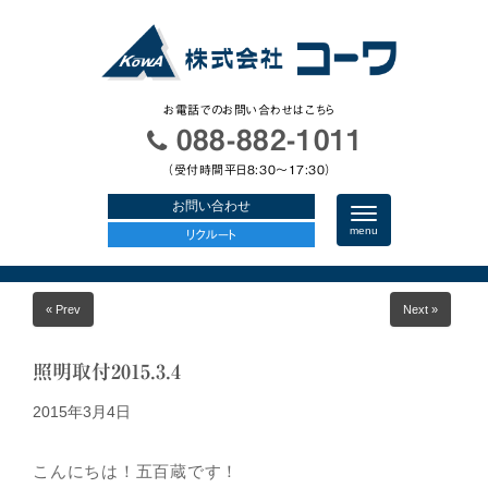
お電話でのお問い合わせはこちら
088-882-1011
（受付時間平日8:30〜17:30）
お問い合わせ
N
a
menu
リクルート
v
i
g
a
« Prev
Next »
t
i
o
n
照明取付2015.3.4
2015年3月4日
こんにちは！五百蔵です！