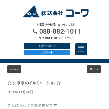
お電話でのお問い合わせはこちら
088-882-1011
（受付時間平日8:30〜17:30）
お問い合わせ
N
a
menu
リクルート
v
i
g
a
« Prev
Next »
t
i
o
n
☆水車亭のイルミネーション☆
2015年11月24日
こんにちわ！営業の尾崎です！