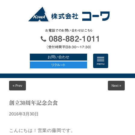
お電話でのお問い合わせはこちら
088-882-1011
（受付時間平日8:30〜17:30）
お問い合わせ
N
a
menu
リクルート
v
i
g
a
« Prev
Next »
t
i
o
n
創立30周年記念会食
2016年3月30日
こんにちは！営業の藤岡です。