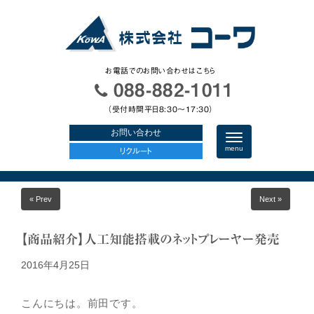
お電話でのお問い合わせはこちら
088-882-1011
（受付時間平日8:30〜17:30）
お問い合わせ
N
a
menu
リクルート
v
i
g
a
« Prev
Next »
t
i
o
n
【商品紹介】人工知能搭載のネットプレーヤー発売
2016年4月25日
こんにちは。前田です。