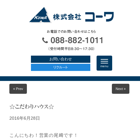
お電話でのお問い合わせはこちら
088-882-1011
（受付時間平日8:30〜17:30）
お問い合わせ
N
a
menu
リクルート
v
i
g
a
« Prev
Next »
t
i
o
n
☆こだわりハウス☆
2016年6月28日
こんにちわ！営業の尾﨑です！