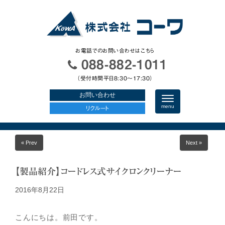
お電話でのお問い合わせはこちら
088-882-1011
（受付時間平日8:30〜17:30）
お問い合わせ
N
a
menu
リクルート
v
i
g
a
« Prev
Next »
t
i
o
n
【製品紹介】コードレス式サイクロンクリーナー
2016年8月22日
こんにちは。前田です。