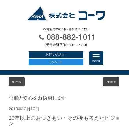
お電話でのお問い合わせはこちら
088-882-1011
（受付時間平日8:30〜17:30）
お問い合わせ
N
a
menu
リクルート
v
i
g
a
« Prev
Next »
t
i
o
n
信頼と安心をお約束します
2013年12月16日
20年以上のおつきあい・その後も考えたビジョ
ン