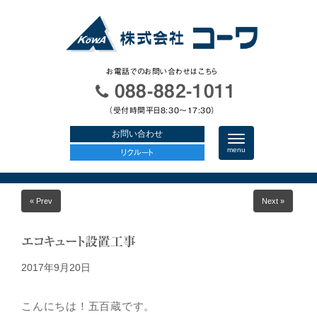
お電話でのお問い合わせはこちら
088-882-1011
（受付時間平日8:30〜17:30）
お問い合わせ
N
a
menu
リクルート
v
i
g
a
« Prev
Next »
t
i
o
n
エコキュート設置工事
2017年9月20日
こんにちは！五百蔵です。