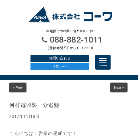
お電話でのお問い合わせはこちら
088-882-1011
（受付時間平日8:30〜17:30）
お問い合わせ
N
a
menu
リクルート
v
i
g
a
« Prev
Next »
t
i
o
n
河村電器製 分電盤
2017年11月6日
こんにちは！営業の尾﨑です！