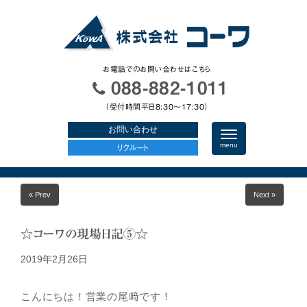
お電話でのお問い合わせはこちら
088-882-1011
（受付時間平日8:30〜17:30）
お問い合わせ
N
a
menu
リクルート
v
i
g
a
« Prev
Next »
t
i
o
n
☆コーワの現場日記⑤☆
2019年2月26日
こんにちは！営業の尾﨑です！