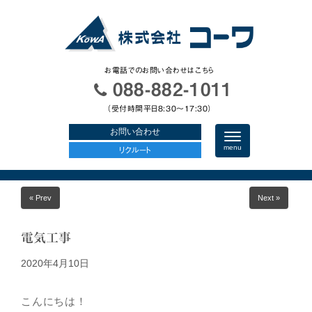
お電話でのお問い合わせはこちら
088-882-1011
（受付時間平日8:30〜17:30）
お問い合わせ
N
a
menu
リクルート
v
i
g
a
« Prev
Next »
t
i
o
n
電気工事
2020年4月10日
こんにちは！