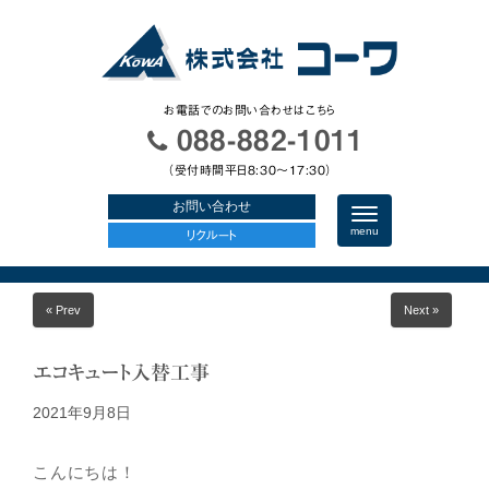
お電話でのお問い合わせはこちら
088-882-1011
（受付時間平日8:30〜17:30）
お問い合わせ
N
a
menu
リクルート
v
i
g
a
« Prev
Next »
t
i
o
n
エコキュート入替工事
2021年9月8日
こんにちは！