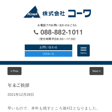
お電話でのお問い合わせはこちら
088-882-1011
（受付時間平日8:30〜17:30）
お問い合わせ
N
a
menu
リクルート
v
i
g
a
« Prev
Next »
t
i
o
n
年末ご挨拶
2021年12月28日
早いもので、本年も残すところ後4日となりました。