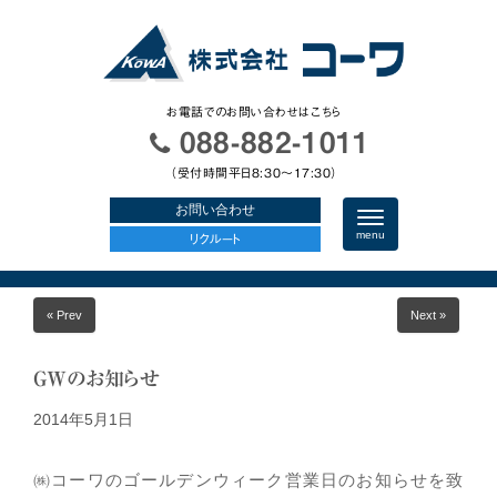
お電話でのお問い合わせはこちら
088-882-1011
（受付時間平日8:30〜17:30）
お問い合わせ
N
a
menu
リクルート
v
i
g
a
« Prev
Next »
t
i
o
n
GWのお知らせ
2014年5月1日
㈱コーワのゴールデンウィーク営業日のお知らせを致