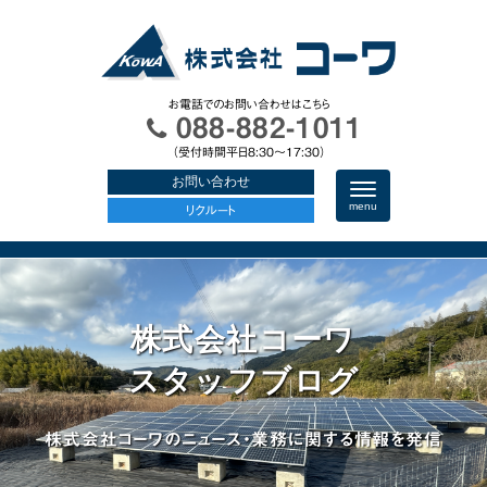
お電話でのお問い合わせはこちら
088-882-1011
（受付時間平日8:30〜17:30）
お問い合わせ
N
a
menu
リクルート
v
i
g
a
t
i
o
株式会社コーワ
n
スタッフブログ
株式会社コーワのニュース・業務に関する情報を発信